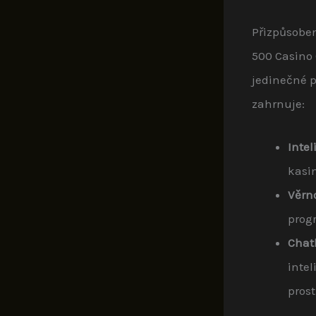
Přizpůsobe
500 Casino
jedinečné p
zahrnuje:
Intel
kasin
Věrn
prog
Chat
intel
prost