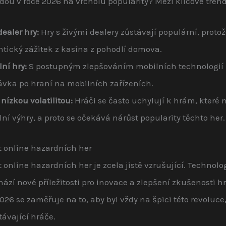
dou v roce 2026 na vrcholu popularity? Mezi klíčové trend
dealer hry:
Hry s živými dealery zůstávají populární, protož
ntický zážitek z kasina z pohodlí domova.
ní hry:
S postupným zlepšováním mobilních technologií r
ávka po hraní na mobilních zařízeních.
 nízkou volatilitou:
Hráči se často uchylují k hrám, které
lní výhry, a proto se očekává nárůst popularity těchto her.
 online hazardních her
online hazardních her je zcela jistě vzrušující. Technologi
chází nové příležitosti pro inovace a zlepšení zkušenosti h
026 se zaměřuje na to, aby byl vždy na špici této revoluce,
távající hráče.