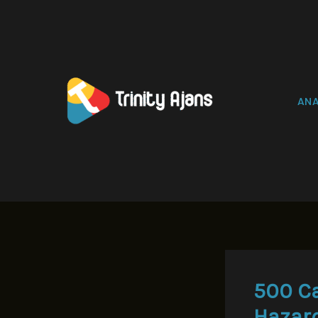
İçeriğe
atla
ANA
500 Ca
Hazar