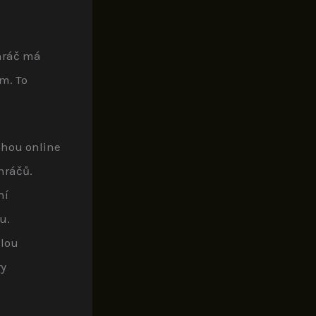
hráč má
m. To
ohou online
hráčů.
ní
u.
ělou
ry