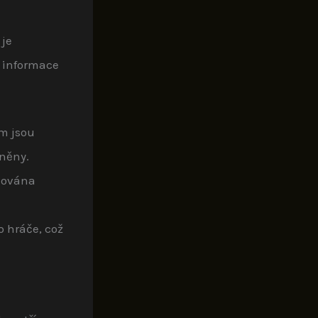
 je
t informace
m jsou
áněny.
lována
o hráče, což