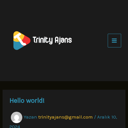
İçeriğe
atla
Hello world!
Yazan
trinityajans@gmail.com
/
Aralık 10,
2024