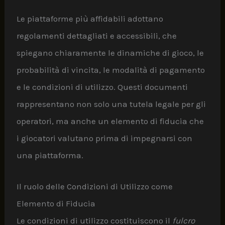
Le piattaforme più affidabili adottano
regolamenti dettagliati e accessibili, che
spiegano chiaramente le dinamiche di gioco, le
probabilità di vincita, le modalità di pagamento
e le condizioni di utilizzo. Questi documenti
rappresentano non solo una tutela legale per gli
operatori, ma anche un elemento di fiducia che
i giocatori valutano prima di impegnarsi con
una piattaforma.
Il ruolo delle Condizioni di Utilizzo come
Elemento di Fiducia
Le condizioni di utilizzo costituiscono il
fulcro