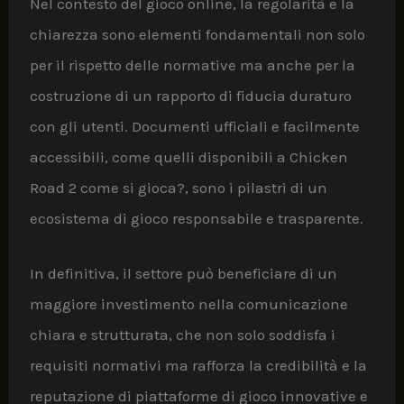
Nel contesto del gioco online, la regolarità e la
chiarezza sono elementi fondamentali non solo
per il rispetto delle normative ma anche per la
costruzione di un rapporto di fiducia duraturo
con gli utenti. Documenti ufficiali e facilmente
accessibili, come quelli disponibili a Chicken
Road 2 come si gioca?, sono i pilastri di un
ecosistema di gioco responsabile e trasparente.
In definitiva, il settore può beneficiare di un
maggiore investimento nella comunicazione
chiara e strutturata, che non solo soddisfa i
requisiti normativi ma rafforza la credibilità e la
reputazione di piattaforme di gioco innovative e