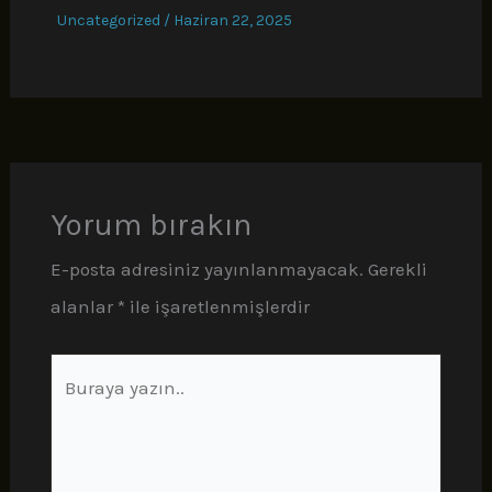
Uncategorized
/
Haziran 22, 2025
Yorum bırakın
E-posta adresiniz yayınlanmayacak.
Gerekli
alanlar
*
ile işaretlenmişlerdir
Buraya
yazın..