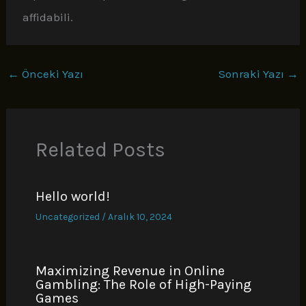
affidabili.
←
Önceki Yazı
Sonraki Yazı
→
Related Posts
Hello world!
Uncategorized
/
Aralık 10, 2024
Maximizing Revenue in Online
Gambling: The Role of High-Paying
Games