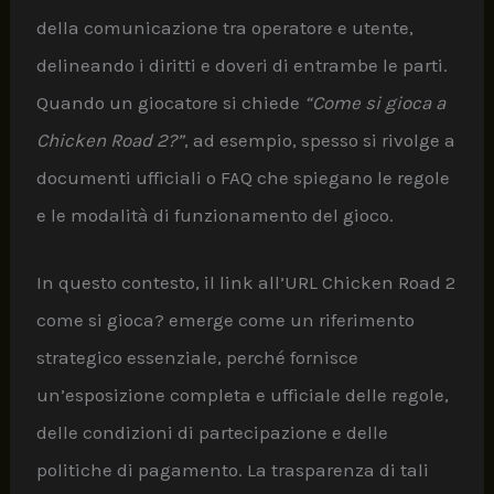
della comunicazione tra operatore e utente,
delineando i diritti e doveri di entrambe le parti.
Quando un giocatore si chiede
“Come si gioca a
Chicken Road 2?”
, ad esempio, spesso si rivolge a
documenti ufficiali o FAQ che spiegano le regole
e le modalità di funzionamento del gioco.
In questo contesto, il link all’URL Chicken Road 2
come si gioca? emerge come un riferimento
strategico essenziale, perché fornisce
un’esposizione completa e ufficiale delle regole,
delle condizioni di partecipazione e delle
politiche di pagamento. La trasparenza di tali