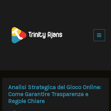
İçeriğe
atla
Analisi Strategica del Gioco Online:
Come Garantire Trasparenza e
Regole Chiare