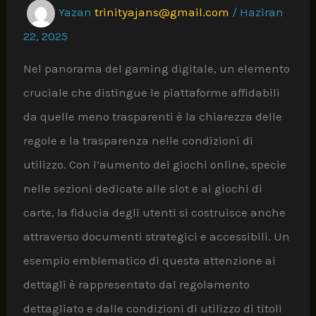
Yazan
trinityajans@gmail.com
/
Haziran
22, 2025
Nel panorama del gaming digitale, un elemento
cruciale che distingue le piattaforme affidabili
da quelle meno trasparenti è la chiarezza delle
regole e la trasparenza nelle condizioni di
utilizzo. Con l’aumento dei giochi online, specie
nelle sezioni dedicate alle slot e ai giochi di
carte, la fiducia degli utenti si costruisce anche
attraverso documenti strategici e accessibili. Un
esempio emblematico di questa attenzione ai
dettagli è rappresentato dal regolamento
dettagliato e dalle condizioni di utilizzo di titoli