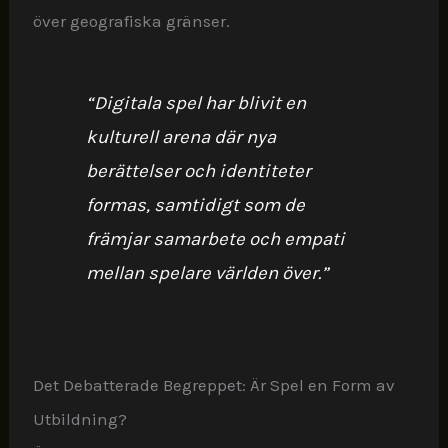
över geografiska gränser.
“Digitala spel har blivit en
kulturell arena där nya
berättelser och identiteter
formas, samtidigt som de
främjar samarbete och empati
mellan spelare världen över.”
Det Debatterade Begreppet: Är Spel en Form av
Utbildning?