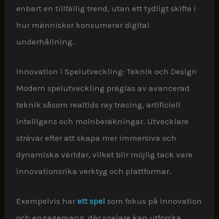
enbart en tillfällig trend, utan ett tydligt skifte i
hur människor konsumerar digital
underhållning.
Innovation i Spelutveckling: Teknik och Design
Modern spelutveckling präglas av avancerad
teknik såsom realtids ray tracing, artificiell
intelligens och molnberäkningar. Utvecklare
strävar efter att skapa mer immersiva och
dynamiska världar, vilket blir möjlig tack vare
innovationsrika verktyg och plattformar.
Exempelvis har
ett spel
som fokus på innovation
och engagemang, där spelare kan utforska