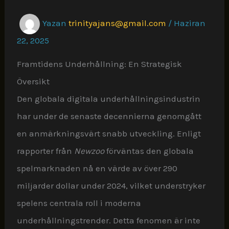
Yazan
trinityajans@gmail.com
/
Haziran
22, 2025
Framtidens Underhållning: En Strategisk
Översikt
Den globala digitala underhållningsindustrin
har under de senaste decennierna genomgått
en anmärkningsvärt snabb utveckling. Enligt
rapporter från
Newzoo
förväntas den globala
spelmarknaden nå en värde av över
290
miljarder dollar
under 2024, vilket understryker
spelens centrala roll i moderna
underhållningstrender. Detta fenomen är inte