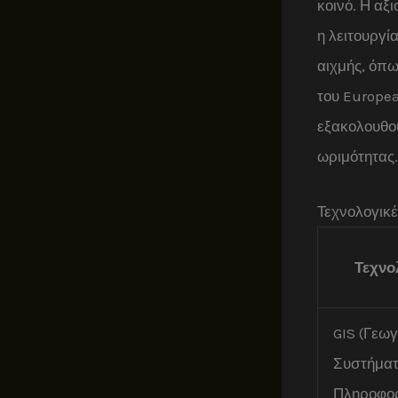
κοινό. Η αξ
η λειτουργί
αιχμής, όπω
του Europea
εξακολουθο
ωριμότητας.
Τεχνολογικέ
Τεχνο
GIS (Γεω
Συστήμα
Πληροφορ