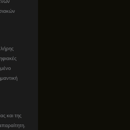
μένων
υσιακών
πλήρης
ηφιακές
ωμένο
ημαντική
ας και της
απαραίτητη.