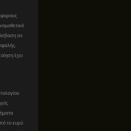
ιάφορους
 νομοθετικό
ρόσβαση σε
σφαλής.
οίηση έχει
ατολογίου
χείς
τήματα
πό το ευρύ