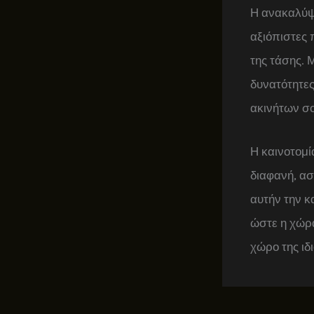
Η ανακαλύψε
αξιόπιστες 
της τάσης. 
δυνατότητες
ακινήτων σο
Η καινοτομί
διαφανή, α
αυτήν την κ
ώστε η χώρα
χώρο της ιδ