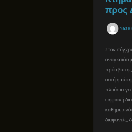
προς Δ
Yaza
Στον σύγχρ
αναγκαιότητ
πρόσβασης τ
αυτή η τάση
πλούσια γε
ψηφιακή δια
καθημερινότ
διαφανείς, 