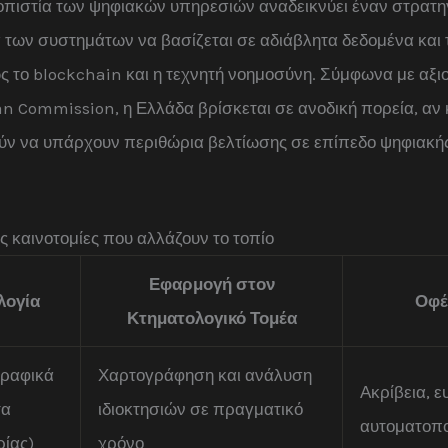
ιοπιστία των ψηφιακών υπηρεσιών αναδεικνύει έναν στρατη
α των συστημάτων να βασίζεται σε αδιάβλητα δεδομένα και 
ς το blockchain και η τεχνητή νοημοσύνη. Σύμφωνα με αξι
n Commission, η Ελλάδα βρίσκεται σε ανοδική πορεία, αν 
ύν να υπάρχουν περιθώρια βελτίωσης σε επίπεδο ψηφιακή
ς καινοτομίες που αλλάζουν το τοπίο
Εφαρμογή στον
λογία
Οφέ
Κτηματολογικό Τομέα
γραφικά
Χαρτογράφηση και ανάλυση
Ακρίβεια, ευ
τα
ιδιοκτησιών σε πραγματικό
αυτοματοπ
ίας)
χρόνο