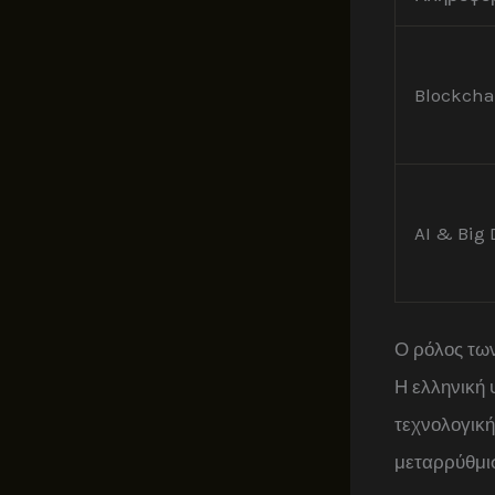
Blockcha
AI & Big 
Ο ρόλος τω
Η ελληνική 
τεχνολογική
μεταρρύθμι