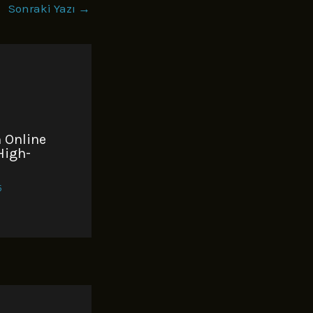
Sonraki Yazı
→
 Online
High-
5