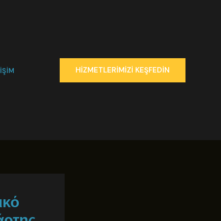
HIZMETLERIMIZI KEŞFEDIN
IŞIM
ικό
άρτης