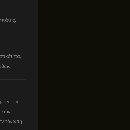
απάτης,
τικότητα,
αθών
μόνο μια
τικών
την τόνωση