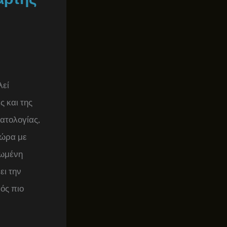
λεί
ς και της
ατολογίας,
χώρα με
ρωμένη
ει την
ός πιο