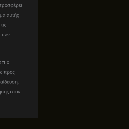
 προσφέρει
γμα αυτής
τις
η των
α πιο
ος προς
παίδευση,
ησης στον