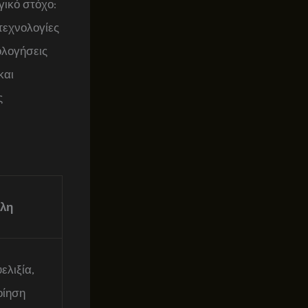
γικό στόχο:
τεχνολογίες
ολογήσεις
και
ς
λη
ελιξία,
οίηση