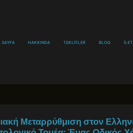
 SAYFA
HAKKINDA
TEKLIFLER
BLOG
İLET
ιακή Μεταρρύθμιση στον Ελλην
τολογικό Τομέα: Ένας Οδικός Χ