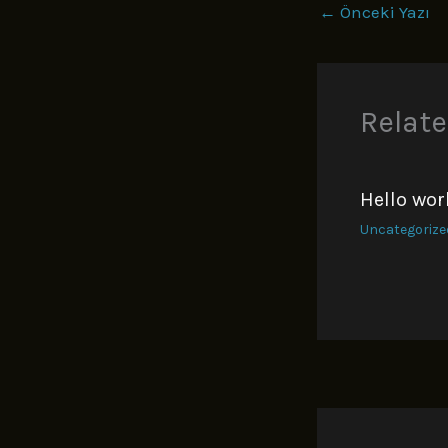
←
Önceki Yazı
Relate
Hello wor
Uncategorize