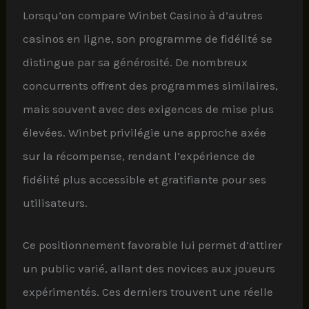
Lorsqu’on compare Winbet Casino à d’autres
casinos en ligne, son programme de fidélité se
distingue par sa générosité. De nombreux
concurrents offrent des programmes similaires,
mais souvent avec des exigences de mise plus
élevées. Winbet privilégie une approche axée
sur la récompense, rendant l’expérience de
fidélité plus accessible et gratifiante pour ses
utilisateurs.
Ce positionnement favorable lui permet d’attirer
un public varié, allant des novices aux joueurs
expérimentés. Ces derniers trouvent une réelle