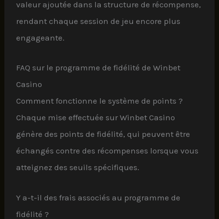
valeur ajoutée dans la structure de récompense,
rendant chaque session de jeu encore plus
engageante.
FAQ sur le programme de fidélité de Winbet
Casino
Comment fonctionne le système de points ?
Chaque mise effectuée sur Winbet Casino
génère des points de fidélité, qui peuvent être
échangés contre des récompenses lorsque vous
atteignez des seuils spécifiques.
Y a-t-il des frais associés au programme de
fidélité ?