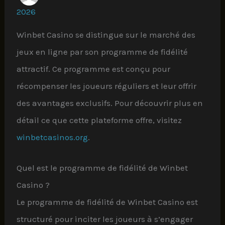
2026
Winbet Casino se distingue sur le marché des
jeux en ligne par son programme de fidélité
attractif. Ce programme est conçu pour
récompenser les joueurs réguliers et leur offrir
des avantages exclusifs. Pour découvrir plus en
détail ce que cette plateforme offre, visitez
winbetcasinos.org
.
Quel est le programme de fidélité de Winbet
Casino ?
Le programme de fidélité de Winbet Casino est
structuré pour inciter les joueurs à s’engager