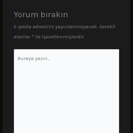
Yorum bırakın
E-posta adresiniz yayınlanmayacak.
Gerekli
alanlar
*
ile işaretlenmişlerdir
Buraya
yazın..