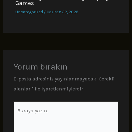
Games
Uncategorized
/
Haziran 22, 2025
Yorum bırakın
E-posta adresiniz yayınlanmayacak.
Gerekli
alanlar
*
ile işaretlenmişlerdir
Buraya
yazın..