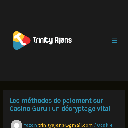
İçeriğe
atla
Les méthodes de paiement sur
Casino Guru : un décryptage vital
Yazan
trinityajans@gmail.com
/
Ocak 4,