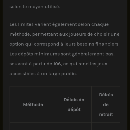
selon le moyen utilisé.
Les limites varient également selon chaque
méthode, permettant aux joueurs de choisir une
option qui correspond à leurs besoins financiers.
Les dépôts minimums sont généralement bas,
souvent à partir de 10€, ce qui rend les jeux
accessibles à un large public.
Délais
Délais de
Méthode
de
dépôt
retrait