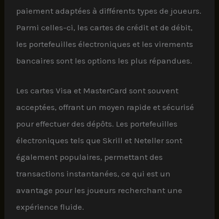
paiement adaptées à différents types de joueurs.
Parmi celles-ci, les cartes de crédit et de débit,
les portefeuilles électroniques et les virements
bancaires sont les options les plus répandues.
Les cartes Visa et MasterCard sont souvent
acceptées, offrant un moyen rapide et sécurisé
pour effectuer des dépôts. Les portefeuilles
électroniques tels que Skrill et Neteller sont
également populaires, permettant des
transactions instantanées, ce qui est un
avantage pour les joueurs recherchant une
expérience fluide.