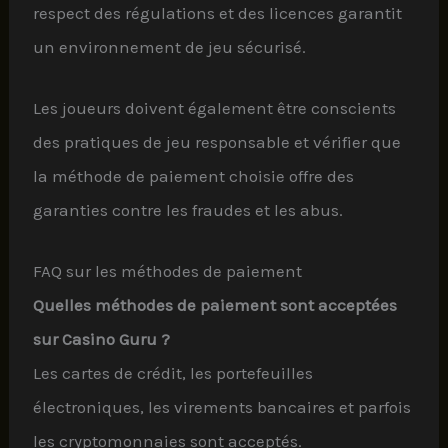
respect des régulations et des licences garantit
un environnement de jeu sécurisé.
Les joueurs doivent également être conscients
des pratiques de jeu responsable et vérifier que
la méthode de paiement choisie offre des
garanties contre les fraudes et les abus.
FAQ sur les méthodes de paiement
Quelles méthodes de paiement sont acceptées
sur Casino Guru ?
Les cartes de crédit, les portefeuilles
électroniques, les virements bancaires et parfois
les cryptomonnaies sont acceptés.