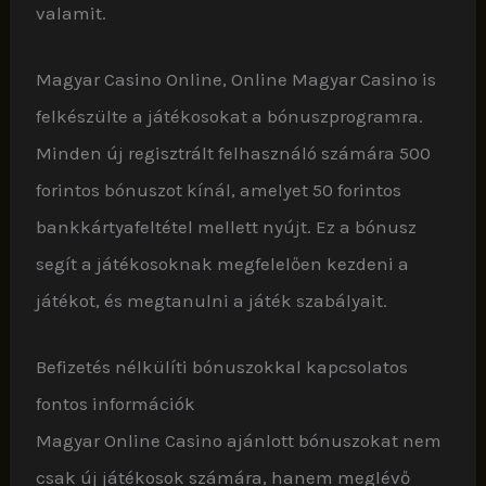
valamit.
Magyar Casino Online, Online Magyar Casino is
felkészülte a játékosokat a bónuszprogramra.
Minden új regisztrált felhasználó számára 500
forintos bónuszot kínál, amelyet 50 forintos
bankkártyafeltétel mellett nyújt. Ez a bónusz
segít a játékosoknak megfelelően kezdeni a
játékot, és megtanulni a játék szabályait.
Befizetés nélkülíti bónuszokkal kapcsolatos
fontos információk
Magyar Online Casino ajánlott bónuszokat nem
csak új játékosok számára, hanem meglévő