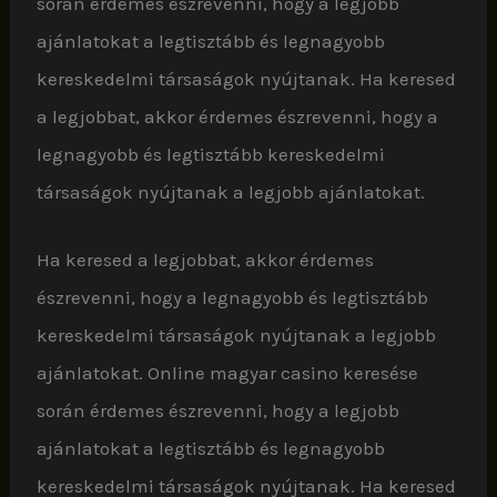
során érdemes észrevenni, hogy a legjobb
ajánlatokat a legtisztább és legnagyobb
kereskedelmi társaságok nyújtanak. Ha keresed
a legjobbat, akkor érdemes észrevenni, hogy a
legnagyobb és legtisztább kereskedelmi
társaságok nyújtanak a legjobb ajánlatokat.
Ha keresed a legjobbat, akkor érdemes
észrevenni, hogy a legnagyobb és legtisztább
kereskedelmi társaságok nyújtanak a legjobb
ajánlatokat. Online magyar casino keresése
során érdemes észrevenni, hogy a legjobb
ajánlatokat a legtisztább és legnagyobb
kereskedelmi társaságok nyújtanak. Ha keresed