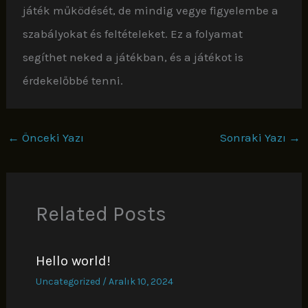
játék működését, de mindig vegye figyelembe a
szabályokat és feltételeket. Ez a folyamat
segíthet neked a játékban, és a játékot is
érdekelőbbé tenni.
←
Önceki Yazı
Sonraki Yazı
→
Related Posts
Hello world!
Uncategorized
/
Aralık 10, 2024