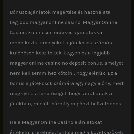
Bónusz ajánlatok megértése és használata
Legjobb magyar online casino, Magyar Online
Casino, különösen érdekes ajánlatokkal
rendelkezik, amelyeket a játékosok számára
különösen készítettek. Legyen ez a legjobb
magyar online casino no deposit bonus, amelyet
nem kell semmihez kötölni, hogy elérjük. Ez a
bonus a játékosok számára egy nagy előny, mert
megnyitja a lehetőséget, hogy tanuljanak a
játékban, mielőtt bármilyen pénzt befizetnének.
Ha a Magyar Online Casino ajánlatokat
értékelni szeretnéd, fontold meg a következőket: