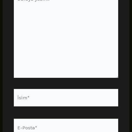
yazın..
İsim*
E-