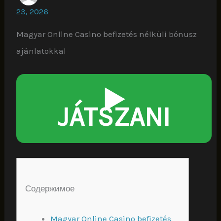
23, 2026
Magyar Online Casino befizetés nélküli bónusz
ajánlatokkal
▶️
JÁTSZANI
Содержимое
Magyar Online Casino befizetés