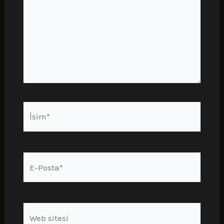
İsim*
E-
Posta*
Web