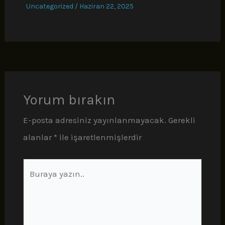
Uncategorized
/
Haziran 22, 2025
Yorum bırakın
E-posta adresiniz yayınlanmayacak.
Gerekli
alanlar
*
ile işaretlenmişlerdir
Buraya
yazın..