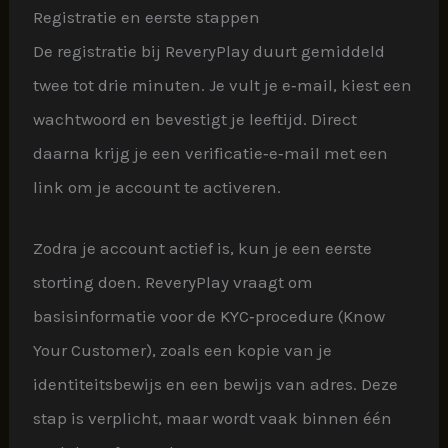
Registratie en eerste stappen
De registratie bij ReveryPlay duurt gemiddeld
twee tot drie minuten. Je vult je e‑mail, kiest een
wachtwoord en bevestigt je leeftijd. Direct
daarna krijg je een verificatie‑e‑mail met een
link om je account te activeren.
Zodra je account actief is, kun je een eerste
storting doen. ReveryPlay vraagt om
basisinformatie voor de KYC‑procedure (Know
Your Customer), zoals een kopie van je
identiteitsbewijs en een bewijs van adres. Deze
stap is verplicht, maar wordt vaak binnen één