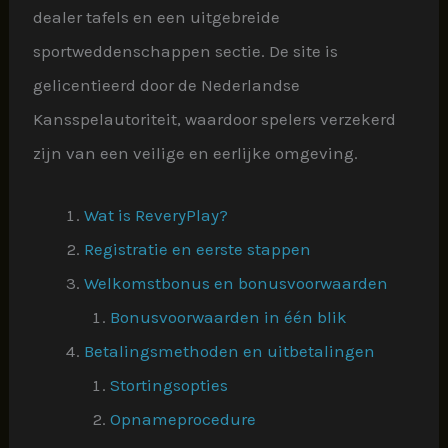
dealer tafels en een uitgebreide
sportweddenschappen sectie. De site is
gelicentieerd door de Nederlandse
Kansspelautoriteit, waardoor spelers verzekerd
zijn van een veilige en eerlijke omgeving.
Wat is ReveryPlay?
Registratie en eerste stappen
Welkomstbonus en bonusvoorwaarden
Bonusvoorwaarden in één blik
Betalingsmethoden en uitbetalingen
Stortingsopties
Opnameprocedure