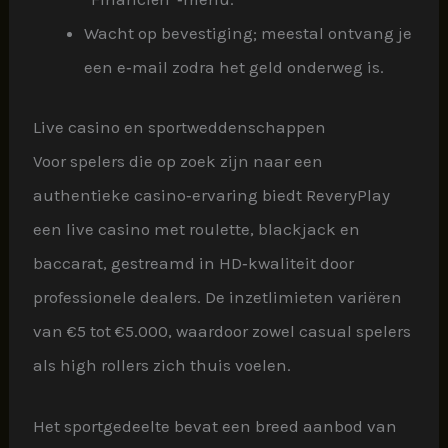
Wacht op bevestiging; meestal ontvang je
een e‑mail zodra het geld onderweg is.
Live casino en sportweddenschappen
Voor spelers die op zoek zijn naar een
authentieke casino‑ervaring biedt ReveryPlay
een live casino met roulette, blackjack en
baccarat, gestreamd in HD‑kwaliteit door
professionele dealers. De inzetlimieten variëren
van €5 tot €5.000, waardoor zowel casual spelers
als high rollers zich thuis voelen.
Het sportgedeelte bevat een breed aanbod van