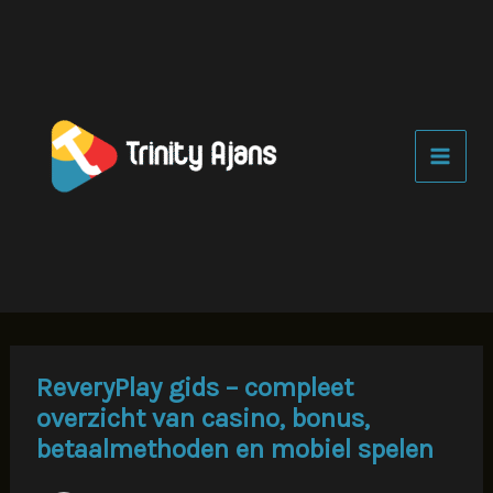
İçeriğe
atla
ReveryPlay gids – compleet
overzicht van casino, bonus,
betaalmethoden en mobiel spelen