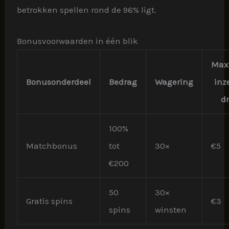
betrokken spellen rond de 96% ligt.
Bonusvoorwaarden in één blik
Max
Bonusonderdeel
Bedrag
Wagering
inz
d
100%
Matchbonus
tot
30×
€5
€200
50
30×
Gratis spins
€3
spins
winsten