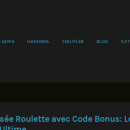
 SAYFA
HAKKINDA
TEKLIFLER
BLOG
İLET
sée Roulette avec Code Bonus: L
Ultime