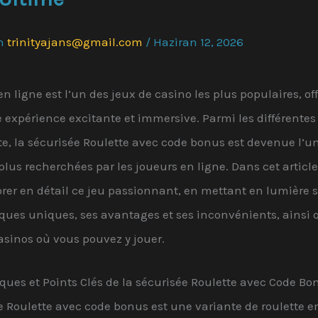
n
trinityajans@gmail.com
/
Haziran 12, 2026
en ligne est l’un des jeux de casino les plus populaires, of
 expérience excitante et immersive. Parmi les différentes
tte, la sécurisée Roulette avec code bonus est devenue l’u
 plus recherchées par les joueurs en ligne. Dans cet articl
rer en détail ce jeu
passionnant, en mettant en lumière 
iques uniques, ses avantages et ses inconvénients, ainsi 
asinos où vous pouvez y jouer.
iques et Points Clés de la sécurisée Roulette avec Code Bo
e Roulette avec code bonus est une variante de roulette e