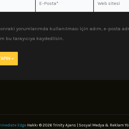
Posta*
sitesi
onraki yorumlarımda kullanılması için adım, e-posta ad
im bu tarayıcıya kaydedilsin.
mmediate Edge
Hakkı © 2026 Trinity Ajans | Sosyal Medya & Reklam Yö