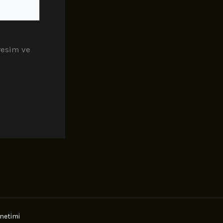
resim ve
netimi