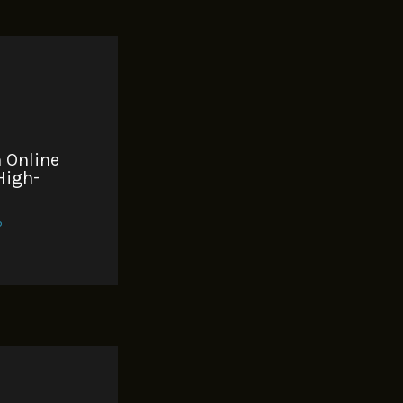
 Online
High-
5