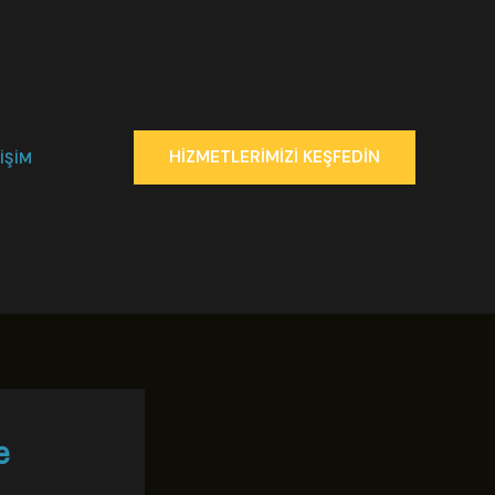
HIZMETLERIMIZI KEŞFEDIN
IŞIM
e