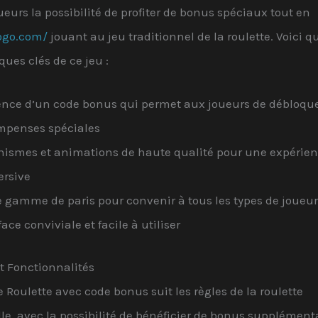
ueurs la possibilité de profiter de bonus spéciaux tout en
togo.com/
jouant au jeu traditionnel de la roulette. Voici 
ques clés de ce jeu :
ence d’un code bonus qui permet aux joueurs de débloque
mpenses spéciales
hismes et animations de haute qualité pour une expérie
rsive
 gamme de paris pour convenir à tous les types de joueur
face conviviale et facile à utiliser
t Fonctionnalités
e Roulette avec code bonus suit les règles de la roulette
lle, avec la possibilité de bénéficier de bonus supplément