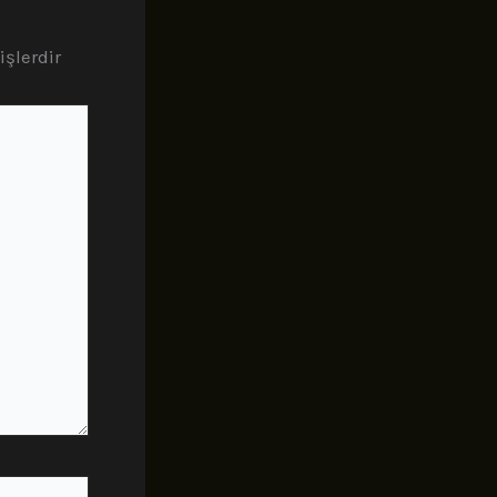
işlerdir