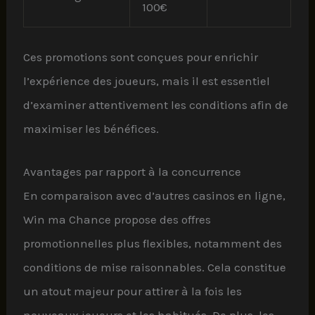
100€
Ces promotions sont conçues pour enrichir
l’expérience des joueurs, mais il est essentiel
d’examiner attentivement les conditions afin de
maximiser les bénéfices.
Avantages par rapport à la concurrence
En comparaison avec d’autres casinos en ligne,
Win ma Chance propose des offres
promotionnelles plus flexibles, notamment des
conditions de mise raisonnables. Cela constitue
un atout majeur pour attirer à la fois les