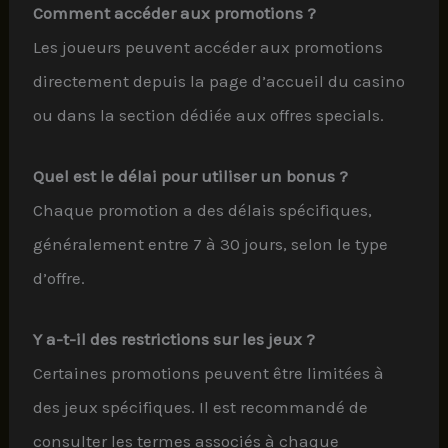
Comment accéder aux promotions ?
Les joueurs peuvent accéder aux promotions
directement depuis la page d’accueil du casino
ou dans la section dédiée aux offres specials.
Quel est le délai pour utiliser un bonus ?
Chaque promotion a des délais spécifiques,
généralement entre 7 à 30 jours, selon le type
d’offre.
Y a-t-il des restrictions sur les jeux ?
Certaines promotions peuvent être limitées à
des jeux spécifiques. Il est recommandé de
consulter les termes associés à chaque