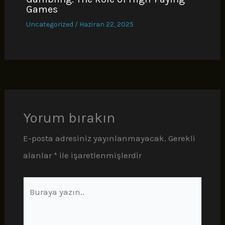
Games
Uncategorized
/
Haziran 22, 2025
Yorum bırakın
E-posta adresiniz yayınlanmayacak.
Gerekli
alanlar
*
ile işaretlenmişlerdir
Buraya
yazın..