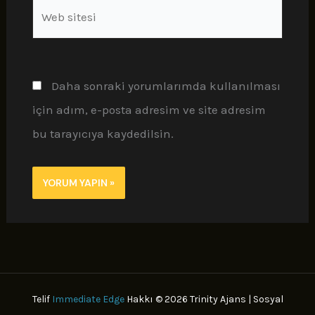
Web
sitesi
Daha sonraki yorumlarımda kullanılması
için adım, e-posta adresim ve site adresim
bu tarayıcıya kaydedilsin.
Telif
Immediate Edge
Hakkı © 2026 Trinity Ajans | Sosyal