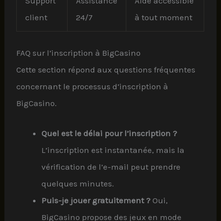
Support
Assistance
Aide accessible
client
24/7
à tout moment
FAQ sur l’inscription à BigCasino
Cette section répond aux questions fréquentes
concernant le processus d’inscription à
BigCasino.
Quel est le délai pour l’inscription ?
L’inscription est instantanée, mais la
vérification de l’e-mail peut prendre
quelques minutes.
Puis-je jouer gratuitement ?
Oui,
BigCasino propose des jeux en mode