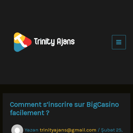
İçeriğe
atla
Comment s’inscrire sur BigCasino
facilement ?
Yazan
trinityajans@gmail.com
/
Şubat 25,