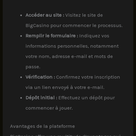
Accéder au site :
Visitez le site de
BigCasino pour commencer le processus.
Remplir le formulaire :
Indiquez vos
informations personnelles, notamment
votre nom, adresse e-mail et mots de
passe.
Vérification :
Confirmez votre inscription
via un lien envoyé à votre e-mail.
Dépôt initial :
Effectuez un dépôt pour
commencer à jouer.
Avantages de la plateforme